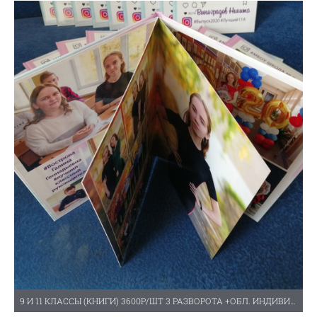
9 И 11 КЛАССЫ (КНИГИ) 3600Р/ШТ 3 РАЗВОРОТА +ОБЛ. ИНДИВИДУАЛЬНАЯ.